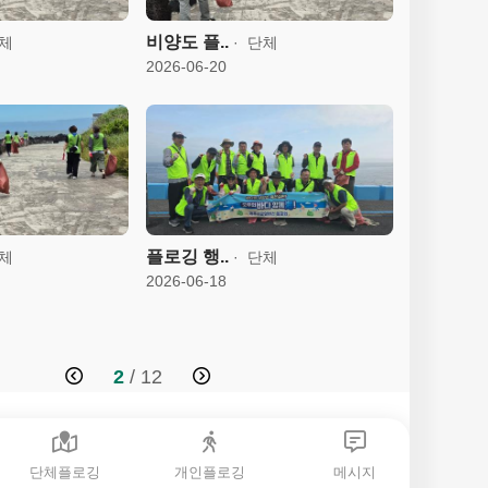
비양도 플..
체
단체
2026-06-20
플로깅 행..
체
단체
2026-06-18
2
/ 12
단체플로깅
개인플로깅
메시지