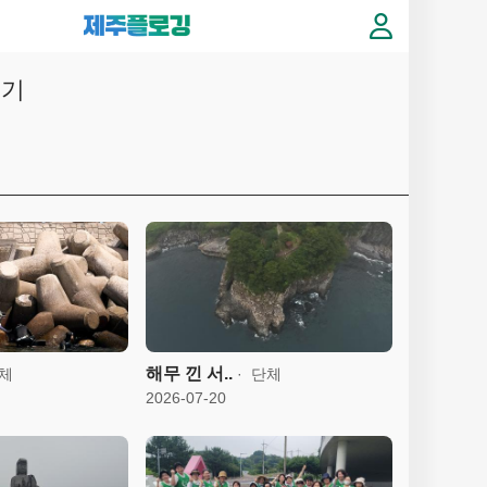
후기
해무 낀 서..
체
단체
2026-07-20