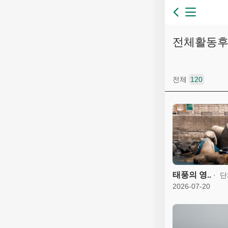
전체활동
전체
120
태풍의 영..
단
2026-07-20