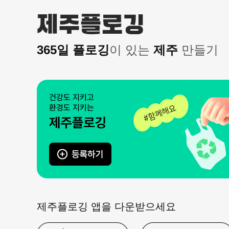
본문 바로가기
365일 플로깅
이 있는
제주
만들기
제주플로깅 앱을 다운받으세요