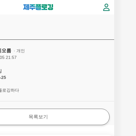
리오름
개인
05 21:57
깅
-25
플로깅하다
목록보기