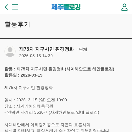
본문 바로가기
제
주
플
로
활동후기
깅
3
6
5
제75차 지구시민 환경정화
단체
일
2026-03-15 14:39
플
로
활동 : 제75차 지구시민 환경정화(사계해안도로 해안플로깅)
깅
활동일 : 2026-03-15
이
있
제75차 지구시민 환경정화
는
제
일시 : 2026. 3. 15 (일) 오전 10:00
주
장소 : 사계리해안체육공원
만
- 안덕면 사계리 3530-7 (사계해안도로 일대 플로깅)
들
기
사계해안에서 아리랑기공으로 자연과 호흡하며
심신을 단련하고, 해양쓰레기 수거작업도 진행하였습니다.