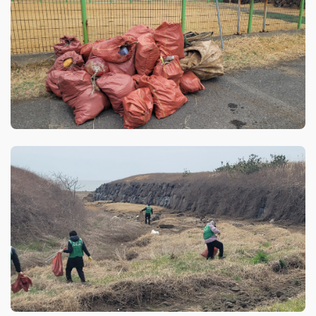
깅
앱
을
다
운
받
으
세
요
구
글
플
레
이