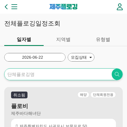
본문 바로가기
제
주
플
로
전체플로깅일정조회
깅
3
6
일자별
지역별
유형별
5
일
플
로
깅
이
있
는
제
취소됨
해양
단체회원전용
주
만
플로비
들
제주바다해녀단
기
제주특별자치도 서귀포시 보목포로 50