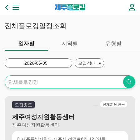
본문 바로가기
제
주
플
로
전체플로깅일정조회
깅
3
6
일자별
지역별
유형별
5
일
플
로
깅
이
있
는
제
모집종료
단체회원전용
주
만
제주여성자원활동센터
들
제주여성자원활동센터
기
제주특별자치도 제주시 선덕로8길 12 (연동,