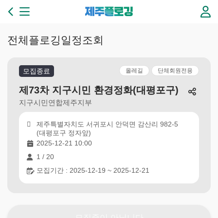
본문 바로가기
제
주
플
로
전체플로깅일정조회
깅
3
6
모집종료
올레길
단체회원전용
5
일
제73차 지구시민 환경정화(대평포구)
플
지구시민연합제주지부
로
깅
제주특별자치도 서귀포시 안덕면 감산리 982-5
이
(대평포구 정자앞)
있
2025-12-21 10:00
는
1 / 20
제
주
모집기간 : 2025-12-19 ~ 2025-12-21
만
들
기
모집중이 아닙니다