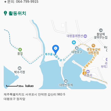
깅
🔸️문의: 064-799-9915
앱
을
활동위치
다
운
받
으
세
요
구
글
플
레
이
50m
제주특별자치도 서귀포시 안덕면 감산리 982-5
대평포구 정자앞