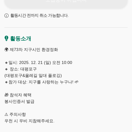
활동시간 전까지 취소 가능합니다.
활동소개
🌍 제73차 지구시민 환경정화
🔸️일시: 2025. 12. 21 (일) 오전 10:00
🔸️ 장소: 대평포구
(대평포구&올레길 일대 플로깅)
🔸️참가 대상: 지구를 사랑하는 누구나! 🌱
🎁 참석자 혜택
봉사인증서 발급
제
⚠️ 주의사항
주
플
우천 시 우비 지참해주세요.
로