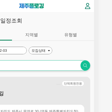
깅일정조회
지역별
유형별
단체회원전용
깅
자치도 제주시 문연로 30 (연동,제주특별자치도청)