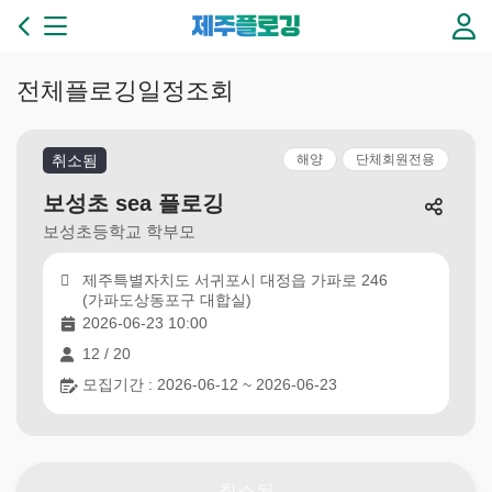
본문 바로가기
제
주
플
로
전체플로깅일정조회
깅
3
6
취소됨
해양
단체회원전용
5
일
보성초 sea 플로깅
플
보성초등학교 학부모
로
깅
제주특별자치도 서귀포시 대정읍 가파로 246
이
(가파도상동포구 대합실)
있
2026-06-23 10:00
는
12 / 20
제
주
모집기간 : 2026-06-12 ~ 2026-06-23
만
들
기
취소됨