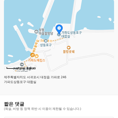
깅
앱
을
다
운
받
으
세
요
구
글
플
레
50m
이
제주특별자치도 서귀포시 대정읍 가파로 246
가파도상동포구 대합실
짧은 댓글
(욕설, 비방 등 정책 위반 시 이용이 제한될 수 있습니다.)