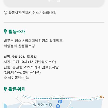
활동시간 전까지 취소 가능합니다.
활동소개
법무부 청소년범죄예방위원회 & 대정초
해양정화 합동플로깅
날짜. 6월 20일 토요일
시간. 오전 10시 (1시간반정도소요)
집합. 운진항 M1971카페 엠브릿지앞
(1팀:바다쪽, 2팀:등대쪽)
☆ 아이동반 가능
제
활동위치
주
플
로