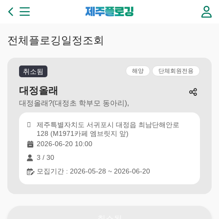
본문 바로가기
제
주
플
로
전체플로깅일정조회
깅
3
6
취소됨
해양
단체회원전용
5
일
대정올래
플
대정올래?(대정초 학부모 동아리),
로
깅
제주특별자치도 서귀포시 대정읍 최남단해안로
이
128 (M1971카페 엠브릿지 앞)
있
2026-06-20 10:00
는
3 / 30
제
주
모집기간 : 2026-05-28 ~ 2026-06-20
만
들
기
취소됨