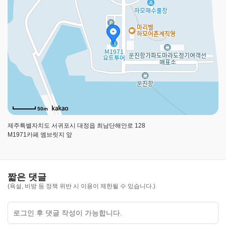
깅
앱
을
다
운
받
으
세
요
구
글
50m
플
제주특별자치도 서귀포시 대정읍 최남단해안로 128
레
M1971카페 엠브릿지 앞
이
짧은 댓글
(욕설, 비방 등 정책 위반 시 이용이 제한될 수 있습니다.)