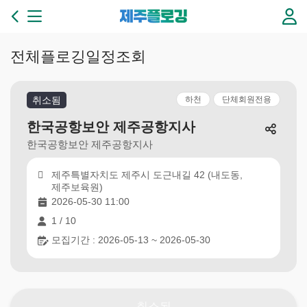
본문 바로가기
제
주
플
로
전체플로깅일정조회
깅
3
6
취소됨
하천
단체회원전용
5
일
한국공항보안 제주공항지사
플
한국공항보안 제주공항지사
로
깅
제주특별자치도 제주시 도근내길 42 (내도동,
이
제주보육원)
있
2026-05-30 11:00
는
1 / 10
제
주
모집기간 : 2026-05-13 ~ 2026-05-30
만
들
기
취소됨