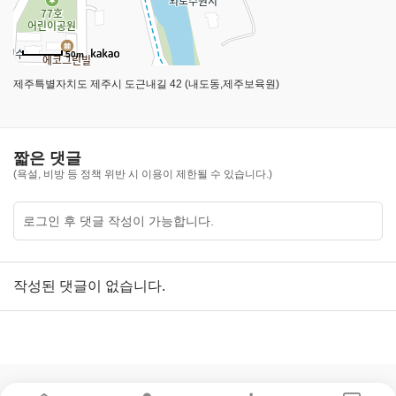
깅
앱
을
50m
다
운
제주특별자치도 제주시 도근내길 42 (내도동,제주보육원)
받
으
세
요
짧은 댓글
구
(욕설, 비방 등 정책 위반 시 이용이 제한될 수 있습니다.)
글
플
레
이
작성된 댓글이 없습니다.