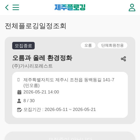
본문 바로가기
제
주
플
로
전체플로깅일정조회
깅
3
6
모집종료
오름
단체회원전용
5
일
오름과 올레 환경정화
플
(주)가시리포레스트
로
깅
제주특별자치도 제주시 조천읍 동백동길 141-7
이
(민오름)
있
2026-05-21 14:00
는
8 / 30
제
주
모집기간 : 2026-05-11 ~ 2026-05-21
만
들
기
모집중이 아닙니다