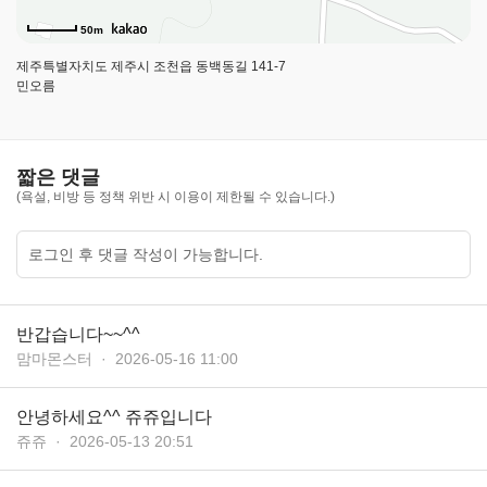
깅
앱
50m
을
제주특별자치도 제주시 조천읍 동백동길 141-7
다
민오름
운
받
으
세
짧은 댓글
요
(욕설, 비방 등 정책 위반 시 이용이 제한될 수 있습니다.)
구
글
플
레
이
반갑습니다~~^^
맘마몬스터
2026-05-16 11:00
안녕하세요^^ 쥬쥬입니다
쥬쥬
2026-05-13 20:51