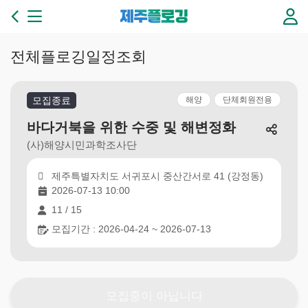
본문 바로가기
제
주
플
로
전체플로깅일정조회
깅
3
6
모집종료
해양
단체회원전용
5
일
바다거북을 위한 수중 및 해변정화
플
(사)해양시민과학조사단
로
깅
제주특별자치도 서귀포시 중산간서로 41 (강정동)
이
2026-07-13 10:00
있
는
11 / 15
제
모집기간 : 2026-04-24 ~ 2026-07-13
주
만
들
기
모집중이 아닙니다